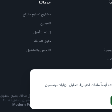
ة
خدماتنا
مشاريع تسليم مفتاح
التصنيع
إعادة التأهيل
حلول الطاقة
وصية
الفحص والتشغيل
دام
 أيضاً ملفات اختيارية لتحليل الزيارات وتحسين
ر © شركة رباط للكهربائيات ذ.م.م – مقاولات كهربائية وحلول طاقة. جميع الحقوق
غرفة تجارة دمشق: ١٣٨٩٧ | غرفة صناعة دمشق: ١+١ | نقابة المقاولين (دمشق): ٢٠٤٥
تصميم وتطوير
Modern Programming Solutions (MPS)