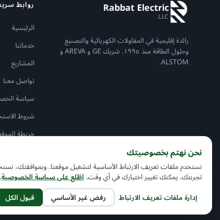
روابط سريع
Rabbat Electric
LLC
الرئيسية
رائدة إقليمية في المقاولات الكهربائية والتصنيع
خدماتنا
وحلول الطاقة منذ ١٩٩٥. شريك GE و AREVA و
ALSTOM.
المشاريع
تواصل معنا
سياسة الخص
شروط الاستخ
خريطة الموقع
نحن نهتم بخصوصيتك
نستخدم ملفات تعريف الارتباط الأساسية لتشغيل موقعنا. وبموافقتك، نستخدم
تجربتك. يمكنك تغيير اختيارك في أي وقت.
اطّلع على سياسة الخصوصية
.
حقوق النش
إدارة ملفات تعريف الارتباط
رفض غير الأساسي
قبول الكل