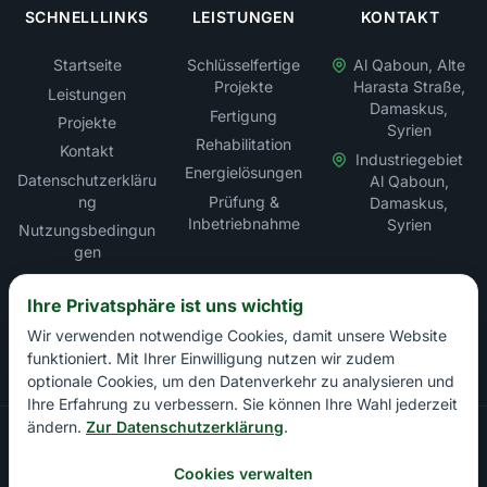
SCHNELLLINKS
LEISTUNGEN
KONTAKT
Startseite
Schlüsselfertige
Al Qaboun, Alte
Projekte
Harasta Straße,
Leistungen
Damaskus,
Fertigung
Projekte
Syrien
Rehabilitation
Kontakt
Industriegebiet
Energielösungen
Datenschutzerkläru
Al Qaboun,
ng
Prüfung &
Damaskus,
Inbetriebnahme
Syrien
Nutzungsbedingun
gen
Sitemap
Ihre Privatsphäre ist uns wichtig
Wir verwenden notwendige Cookies, damit unsere Website
funktioniert. Mit Ihrer Einwilligung nutzen wir zudem
optionale Cookies, um den Datenverkehr zu analysieren und
Ihre Erfahrung zu verbessern. Sie können Ihre Wahl jederzeit
ändern.
Zur Datenschutzerklärung
.
Copyright © Rabbat Electric LLC – Elektroinstallation &
Energielösungen. Alle Rechte vorbehalten.
Cookies verwalten
Handelskammer Damaskus: 13897 | Industriekammer Damaskus: 1+1 |