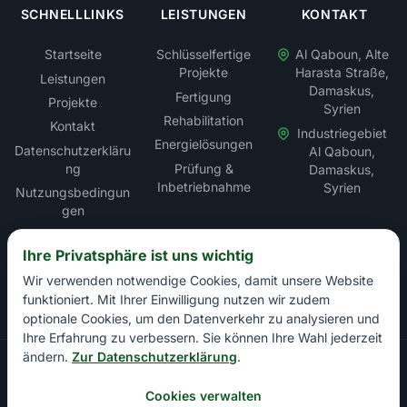
SCHNELLLINKS
LEISTUNGEN
KONTAKT
Startseite
Schlüsselfertige
Al Qaboun, Alte
Projekte
Harasta Straße,
Leistungen
Damaskus,
Fertigung
Projekte
Syrien
Rehabilitation
Kontakt
Industriegebiet
Energielösungen
Datenschutzerkläru
Al Qaboun,
ng
Prüfung &
Damaskus,
Inbetriebnahme
Syrien
Nutzungsbedingun
gen
Sitemap
Ihre Privatsphäre ist uns wichtig
Wir verwenden notwendige Cookies, damit unsere Website
funktioniert. Mit Ihrer Einwilligung nutzen wir zudem
optionale Cookies, um den Datenverkehr zu analysieren und
Ihre Erfahrung zu verbessern. Sie können Ihre Wahl jederzeit
ändern.
Zur Datenschutzerklärung
.
Copyright © Rabbat Electric LLC – Elektroinstallation &
Energielösungen. Alle Rechte vorbehalten.
Cookies verwalten
Handelskammer Damaskus: 13897 | Industriekammer Damaskus: 1+1 |