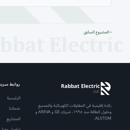
‹ المشروع السابق
روابط سريع
Rabbat Electric
LLC
الرئيسية
رائدة إقليمية في المقاولات الكهربائية والتصنيع
خدماتنا
وحلول الطاقة منذ ١٩٩٥. شريك GE و AREVA و
ALSTOM.
المشاريع
تواصل معنا