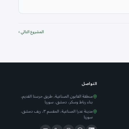
المشروع التالي ›
التواصل
منطقة القابون الصناعية، طريق حرستا القديم،
بناء رباط وسكر، دمشق، سوريا
مدينة عدرا الصناعية، المقسم ٣، ريف دمشق،
سوريا