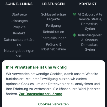
SCHNELLLINKS
LEISTUNGEN
KONTAKT
Startseite
Schlüsselfertige
Al Qaboun, Alte
Projekte
Harasta Straße,
Leistungen
Damaskus,
Fertigung
Projekte
Syrien
Rehabilitation
Kontakt
Industriegebiet
Energielösungen
Datenschutzerkläru
Al Qaboun,
ng
Prüfung &
Damaskus,
Inbetriebnahme
Syrien
Nutzungsbedingun
gen
Sitemap
Ihre Privatsphäre ist uns wichtig
Wir verwenden notwendige Cookies, damit unsere Website
funktioniert. Mit Ihrer Einwilligung nutzen wir zudem
optionale Cookies, um den Datenverkehr zu analysieren und
Ihre Erfahrung zu verbessern. Sie können Ihre Wahl jederzeit
ändern.
Zur Datenschutzerklärung
.
Copyright © Rabbat Electric LLC – Elektroinstallation &
Energielösungen. Alle Rechte vorbehalten.
Cookies verwalten
Handelskammer Damaskus: 13897 | Industriekammer Damaskus: 1+1 |