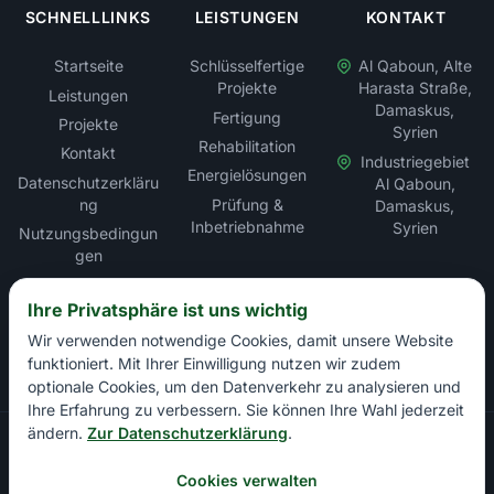
SCHNELLLINKS
LEISTUNGEN
KONTAKT
Startseite
Schlüsselfertige
Al Qaboun, Alte
Projekte
Harasta Straße,
Leistungen
Damaskus,
Fertigung
Projekte
Syrien
Rehabilitation
Kontakt
Industriegebiet
Energielösungen
Datenschutzerkläru
Al Qaboun,
ng
Prüfung &
Damaskus,
Inbetriebnahme
Syrien
Nutzungsbedingun
gen
Sitemap
Ihre Privatsphäre ist uns wichtig
Wir verwenden notwendige Cookies, damit unsere Website
funktioniert. Mit Ihrer Einwilligung nutzen wir zudem
optionale Cookies, um den Datenverkehr zu analysieren und
Ihre Erfahrung zu verbessern. Sie können Ihre Wahl jederzeit
ändern.
Zur Datenschutzerklärung
.
Copyright © Rabbat Electric LLC – Elektroinstallation &
Energielösungen. Alle Rechte vorbehalten.
Cookies verwalten
Handelskammer Damaskus: 13897 | Industriekammer Damaskus: 1+1 |